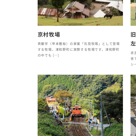
京村牧場
斉藤学（甲本雅裕）の家業「石見牧場」として登場
する牧場。津和野町に実際する牧場です。津和野町
赤
の中でも […]
舎
シー