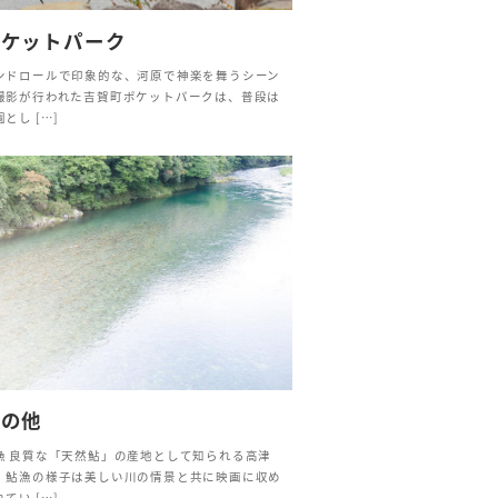
ポケットパーク
ンドロールで印象的な、河原で神楽を舞うシーン
撮影が行われた吉賀町ポケットパークは、普段は
とし […]
その他
漁 良質な「天然鮎」の産地として知られる高津
。鮎漁の様子は美しい川の情景と共に映画に収め
てい […]