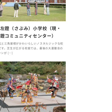
旧左鐙（さぶみ）小学校（現・
左鐙コミュニティセンター）
瓦と三角屋根がかわいらしいノスタルジックな校
です。芝生が広がる校庭では、最後の大運動会の
ンが […]