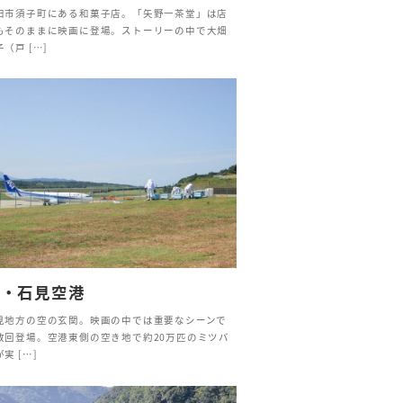
田市須子町にある和菓子店。「矢野一茶堂」は店
もそのままに映画に登場。ストーリーの中で大畑
（戸 […]
萩・石見空港
見地方の空の玄関。映画の中では重要なシーンで
数回登場。空港東側の空き地で約20万匹のミツバ
実 […]