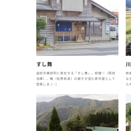
すし舞
益田市横田町に実在する「すし舞」。椋健一（岡田
映
浩暉）、駿（佐野和真）の親子が営む寿司屋として
な
登場しま […]
られ