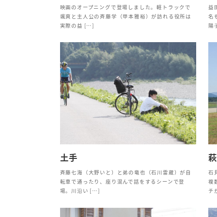
映画のオープニングで登場しました。軽トラックで
益
颯爽と主人公の斉藤学（甲本雅裕）が訪れる役所は
名
実際の益 […]
陽子
土手
斉藤七海（大野いと）と弟の竜也（石川雷蔵）が自
石
転車で通ったり、座り混んで話をするシーンで登
複
場。川沿い […]
チが