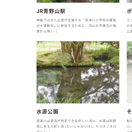
JR青野山駅
映画では主人公達が企画する「高津川小学校の最後
エ
の大運動会」に参加するために、沢山の卒業生が電
の
車から降 […]
公園
水源公園
高津川は源流が特定できる珍しい河川。水源は田野
鮎
原にある大蛇ヶ池 (だいじゃがいけ)。ヤマタノオロ
川
チに […]
られ