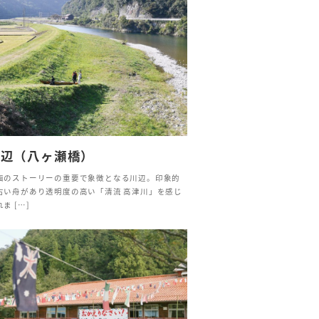
川辺（八ヶ瀬橋）
画のストーリーの重要で象徴となる川辺。印象的
古い舟があり透明度の高い「清流 高津川」を感じ
ま […]