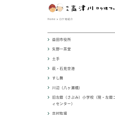
Home
ロケ地紹介
益田市役所
矢野一茶堂
土手
萩・石見空港
すし舞
川辺（八ヶ瀬橋）
旧左鐙（さぶみ）小学校（現・左鐙
ィセンター）
京村牧場